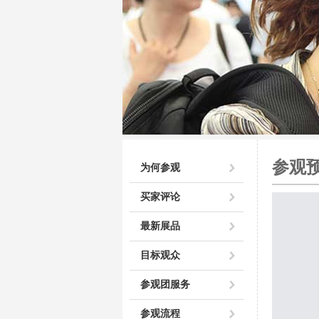
参观
为何参观
买家评论
最新展品
目标观众
参观团服务
参观流程