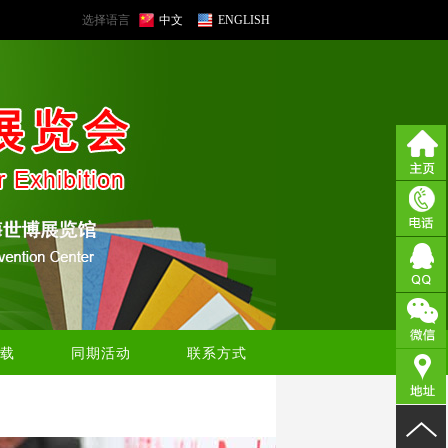
选择语言
中文
ENGLISH
载
同期活动
联系方式