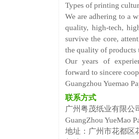
Types of printing cultur
We are adhering to a w
quality, high-tech, h
survive the core, attent
the quality of products 
Our years of experie
forward to sincere coop
Guangzhou Yuemao Paper 
联系方式
广州粤茂纸业有限公
GuangZhou YueMao Pa
地址：广州市花都区花